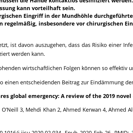
ssen die Hände kontaktlos desinfiziert werden
sung kann vorteilhaft sein.
rgischen Eingriff in der Mundhöhle durchgeführte
en regelmäßig, insbesondere vor chirurgischen Ei
t, ist davon auszugehen, dass das Risiko einer Infe
iert werden kann.
ohenden wirtschaftlichen Folgen können so effektiv u
so einen entscheidenden Beitrag zur Eindämmung der
res global emergency: A review of the 2019 novel
h O’Neill 3, Mehdi Khan 2, Ahmed Kerwan 4, Ahmed Al-Ja
: 10.1016/j.ijsu.2020.02.034. Epub 2020 Feb 26. PM