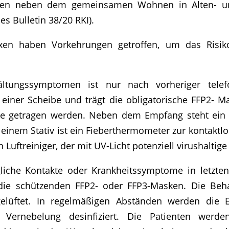
tionen neben dem gemeinsamen Wohnen in Alten- u
s Bulletin 38/20 RKI).
axen haben Vorkehrungen getroffen, um das Risiko
ältungssymptomen ist nur nach vorheriger tele
 einer Scheibe und trägt die obligatorische FFP2- 
ke getragen werden. Neben dem Empfang steht ein A
 einem Stativ ist ein Fieberthermometer zur kontakt
 Luftreiniger, der mit UV-Licht potenziell virushaltige 
che Kontakte oder Krankheitssymptome in letzten
ch die schützenden FFP2- oder FFP3-Masken. Die B
elüftet. In regelmäßigen Abständen werden die 
r Vernebelung desinfiziert. Die Patienten werde