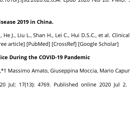
isease 2019 in China.
 He J., Liu L., Shan H., Lei C., Hui D.S.C., et al. Clini
e article] [PubMed] [CrossRef] [Google Scholar]
ctice During the COVID-19 Pandemic
,*† Massimo Amato, Giuseppina Moccia, Mario Capun
020 Jul; 17(13): 4769. Published online 2020 Jul 2.