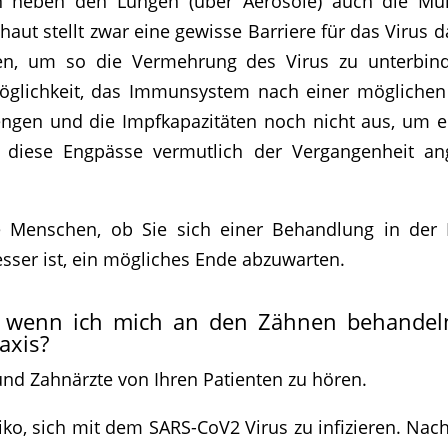
rden neben den Lungen (über Aerosole) auch die M
t stellt zwar eine gewisse Barriere für das Virus 
en, um so die Vermehrung des Virus zu unterbind
glichkeit, das Immunsystem nach einer möglichen I
Mengen und die Impfkapazitäten noch nicht aus, um e
 diese Engpässe vermutlich der Vergangenheit a
le Menschen, ob Sie sich einer Behandlung in der
esser ist, ein mögliches Ende abzuwarten.
et, wenn ich mich an den Zähnen behandeln
raxis?
nd Zahnärzte von Ihren Patienten zu hören.
ko, sich mit dem SARS-CoV2 Virus zu infizieren. Nach 