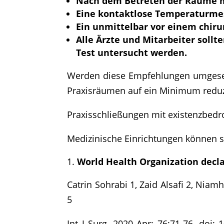
Nach dem Betreten der Räume mü
Eine kontaktlose Temperaturmes
Ein unmittelbar vor einem chiru
Alle Ärzte und Mitarbeiter sollt
Test untersucht werden.
Werden diese Empfehlungen umgesetz
Praxisräumen auf ein Minimum reduz
Praxisschließungen mit existenzbedr
Medizinische Einrichtungen können 
World Health Organization decla
Catrin Sohrabi 1, Zaid Alsafi 2, Niam
5
Int J Surg. 2020 Apr; 76:71-76. doi