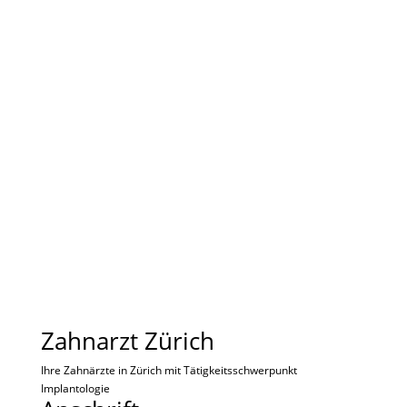
Unsere Leistungen für Ihre
Gesundheit
Spezialisten für zahnärztliche
Implantologie in und um Zürich
Zahnarzt Zürich
Ihre Zahnärzte in Zürich mit Tätigkeitsschwerpunkt
Implantologie