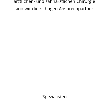
ärztlichen- und zahnärztlichen Chirurgie
sind wir die richtigen Ansprechpartner.
Bei uns gibt es keine
Massenabfertigung
Warum Sie sich bei uns behandeln lassen
sollten.
Spezialisten