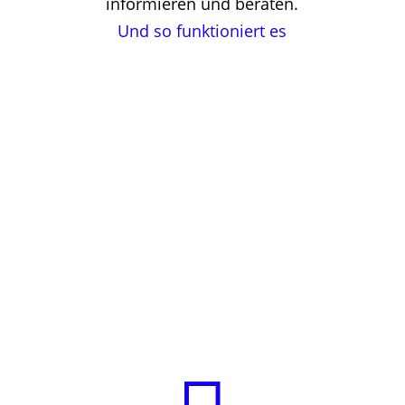
informieren und beraten.
Und so funktioniert es
Bei uns gibt es keine
Massenabfertigung
Warum Sie sich bei uns
behandeln lassen sollten.