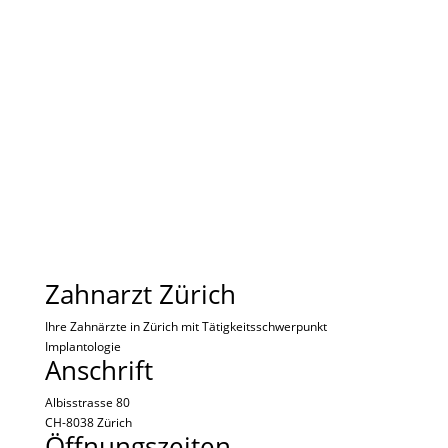
Zahnimplantat Zürich
Spezialisten für Zahnimplantate in und
um Zürich
Zahnarzt Zürich
Ihre Zahnärzte in Zürich mit Tätigkeitsschwerpunkt
Implantologie
Anschrift
Albisstrasse 80
CH-8038 Zürich
Öffnungszeiten